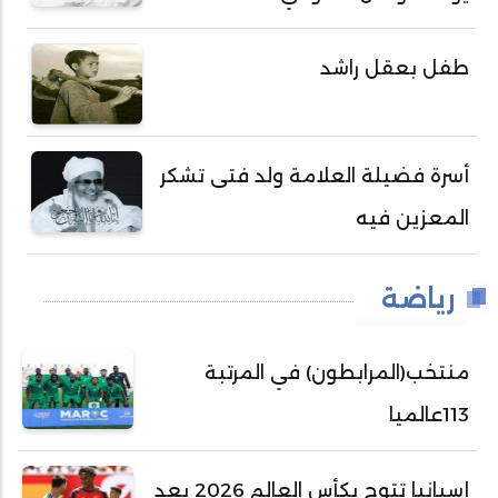
طفل بعقل راشد
أسرة فضيلة العلامة ولد فتى تشكر
المعزين فيه
رياضة
منتخب(المرابطون) في المرتبة
113عالميا
إسبانيا تتوج بكأس العالم 2026 بعد