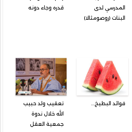
المدرسي لدى
قدره وجاء دونه
البنات (روصومثالا)
فوائد البطيخ...
تعقيب ولد حبيب
الله خلال ندوة
جمعية العقل