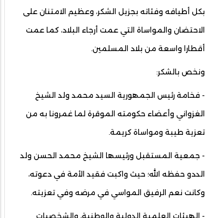
بكل أطيافه وفئاته بجزيل الشكر، وعظيم الامتنان على
الاحتضان والمواساة التي عمت أرجاء البلاد، كما عمت
أقطارا واسعة من بلاد المسلمين.
ونخص بالشكر:
- فخامة رئيس الجمھورية السيد محمد ولد الشيخ
الغزواني وأعضاء حكومته الموقرة لما غمرونا به من
تعزية طيبة ومواساة كريمة.
- جمعية المستقبل ورئيسھا الشيخ محمد الحسن ولد
الددو حفظه الله؛ حيث واكبت فقيد الأمة في دعوته،
وكانت نعم الرفيق المواسي في مرضه وفي تعزيته.⁠
- الھيئات العلمية الدولية والوطنية، والشخصيات