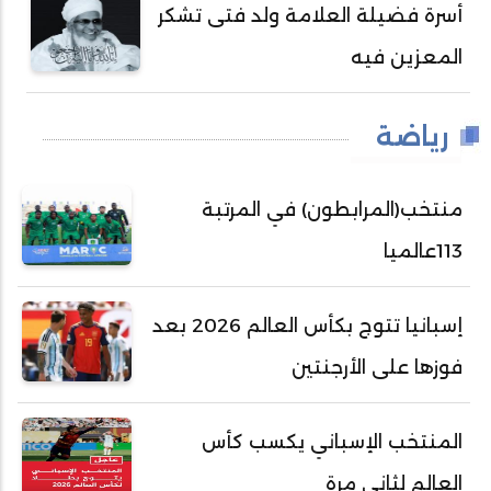
أسرة فضيلة العلامة ولد فتى تشكر
المعزين فيه
رياضة
منتخب(المرابطون) في المرتبة
113عالميا
إسبانيا تتوج بكأس العالم 2026 بعد
فوزها على الأرجنتين
المنتخب الإسباني يكسب كأس
العالم لثاني مرة