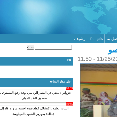
بنا
français
ارشيف
‏بحث ‏
استمارة البحث
left
على مدار الساعة
18:09
غزواني : يلتقي في القصر الرئاسي بوفد رفيع المستوى من
صندوق النقد الدولي
10:46
النيابة العامة : إكتشاف قطع نقدية اجنبية مزورة قاد إلى
الإطاحة بمهربي الحبوب المهلوسة