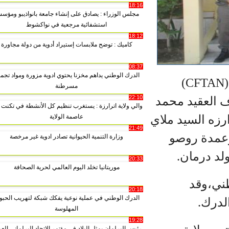
18:16
مجلس الوزراء : يصادق على إنشاء جامعة بانواذيبو ومؤسسة
استشفائية مرجعية في نواكشوط
18:12
كاميك : توضح ملابسات إستيراد أدوية من دولة مجاورة
08:37
الدرك الوطني يداهم مخزنا يحتوي ادوية مزورة ومواد تجميل
تم صباح اليوم في مركز التكوين الفني للجيش الوطني (CFTAN)
مسرطنة
22:10
العقيد محمد
والي ولاية اترارزة : يستغرب تنظيم كل الأنشطة في تكنت بدل
زه السيد ملاي
عاصمة الولاية
21:49
مدة روصو
وزارة التنمية الحيوانية تصادر ادوية غير مرخصة
 درمان.
20:33
موريتانيا تخلد اليوم العالمي لحرية الصحافة
ي،وقد
20:18
الدرك الوطني في عملية نوعية يفكك شبكة لتهريب الحبوب
رك.
المهلوسة
19:28
رئيس البرلمان يمثل البلاد في مؤتمر الاتحاد البرلماني العربي